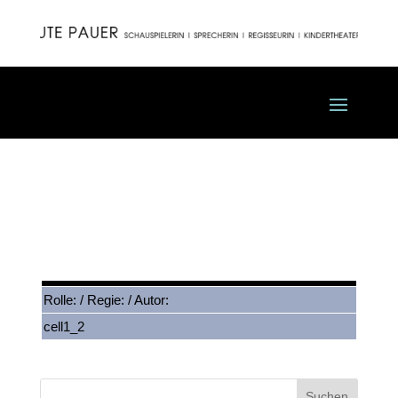
Endlich 18 und was nun?
(WDR)
Rolle: / Regie: / Autor:
cell1_2
Suchen