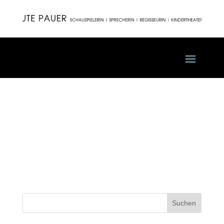
23 Der grüne Kakadu
(“Viel Lärm um nichts”
Pasinger Fabrik)
Suchen