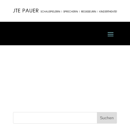
29 Fisch zu viert
(Blutenburgtheater
München)
Suchen