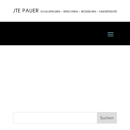
01
Burgunderprinzessin/Das
Orchester/Die Zofen
Suchen