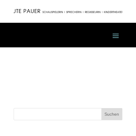
10 – Satyros (Reithalle
München)
Suchen
Recent Posts